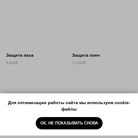
Защита паха
Защита плеч
9.800₽
13.500₽
Для оптимизации работы сайта мы используем cookie-
файлы
Защита шеи
Защита затылка
ОК, НЕ ПОКАЗЫВАТЬ СНОВА
ГЛАВНАЯ
КАТАЛОГ
МАГАЗИНЫ
КОНТАКТЫ
16.800
2.000₽