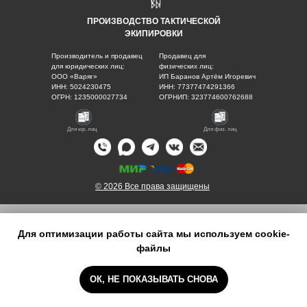
ПРОИЗВОДСТВО ТАКТИЧЕСКОЙ
ЭКИПИРОВКИ
Производитель и продавец
Продавец для
для юридических лиц:
физических лиц:
ООО «Варяг»
ИП Баранов Артём Игоревич
ИНН: 5024230475
ИНН: 77377474291366
ОГРН: 1235000027734
ОГРНИП: 323774600762688
Для юр. лиц
Для физ. лиц
© 2026 Все права защищены
Для оптимизации работы сайта мы используем cookie-
файлы
ОК, НЕ ПОКАЗЫВАТЬ СНОВА
ПУБЛИЧНАЯ
ГЛАВНАЯ
КАТАЛОГ
МАГАЗИНЫ
КОНТАКТЫ
ОФЕРТА