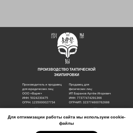
ПРОИЗВОДСТВО ТАКТИЧЕСКОЙ
ЭКИПИРОВКИ
Производитель и продавец
Продавец для
для юридических лиц:
физических лиц:
ООО «Варяг»
ИП Баранов Артём Игоревич
ИНН: 5024230475
ИНН: 77377474291366
ОГРН: 1235000027734
ОГРНИП: 323774600762688
Для оптимизации работы сайта мы используем cookie-
Для юр. лиц
Для физ. лиц
файлы