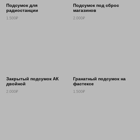
Подсумок для
Подсумок под сброс
радиостанции
магазинов
1.500₽
2.000₽
Закрытый подсумок АК
Гранатный подсумок на
двойной
фастексе
2.000₽
1.500₽