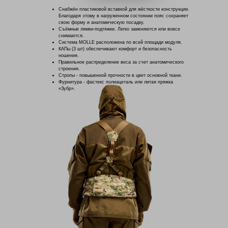
Снабжён пластиковой вставкой для жёсткости конструкции.
Благодаря этому в нагруженном состоянии пояс сохраняет
свою форму и анатомическую посадку.
Съёмные лямки-подтяжки. Легко заменяются или вовсе
снимаются.
Система MOLLE расположена по всей площади модуля.
КАПы (3 шт) обеспечивают комфорт и безопасность
ношения.
Правильное распределение веса за счет анатомического
строения.
Стропы - повышенной прочности в цвет основной ткани.
Фурнитура - фастекс полиацеталь или литая пряжка
«Зубр».