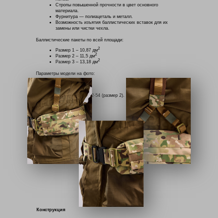
Стропы повышенной прочности в цвет основного
материала.
Фурнитура — полиацеталь и металл.
Возможность изъятия баллистических вставок для их
замены или чистки чехла.
Баллистические пакеты по всей площади:
2
Размер 1 – 10,87 дм
2
Размер 2 – 11,5 дм
2
Размер 3 – 13,18 дм
Параметры модели на фото:
Рост 185 см;
Вес 85 кг;
Размер одежды 52-54 (размер 2).
Конструкция