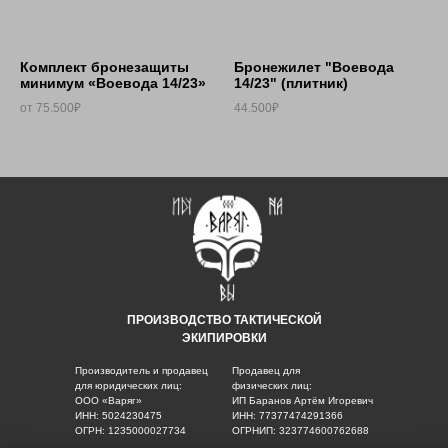
Комплект бронезащиты
Бронежилет "Воевода
минимум «Воевода 14/23»
14/23" (плитник)
от 75.500₽
44.500₽
ПРОИЗВОДСТВО ТАКТИЧЕСКОЙ
ЭКИПИРОВКИ
Производитель и продавец
Продавец для
для юридических лиц:
физических лиц:
ООО «Варяг»
ИП Баранов Артём Игоревич
ИНН: 5024230475
ИНН: 77377474291366
ОГРН: 1235000027734
ОГРНИП: 323774600762688