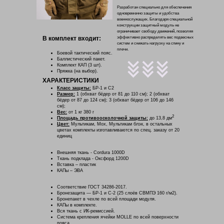
Разработан специально для обеспечения
одновременно защиты и удобства
военнослужащих. Благодаря специальной
конструкции защитный модуль не
ограничивает свободу движений, позволяя
В комплект входит:
эффективно распределять вес подвесных
систем и снижать нагрузку на спину и
плечи.
Боевой тактический пояс.
Баллистический пакет.
Комплект КАП (3 шт).
Пряжка (на выбор).
ХАРАКТЕРИСТИКИ
Класс защиты:
БР-1 и С2
Размер:
1 (обхват бёдер от 81 до 110 см); 2 (обхват
бёдер от 87 до 124 см); 3 (обхват бёдер от 106 до 146
см);
Вес:
от 1 кг 380 г
2
Площадь противоосколочной защиты:
до 13,8 дм
Цвет:
Мультикам, Мох, Мультикам блэк, в остальных
цветах комплекты изготавливаются по спец. заказу от 20
единиц
Внешняя ткань - Cordura 1000D
Ткань подклада - Оксфорд 1200D
Вставка – пластик
КАПы – ЭВА
Соответствие ГОСТ 34286-2017.
Бронезащита — БР-1 и С-2 (25 слоёв СВМПЭ 160 г/м2).
Бронепакет в чехле по всей площади модуля.
КАПы в комплекте.
Вся ткань с ИК-ремиссией.
Система крепления ячейки MOLLE по всей поверхности
пояса.