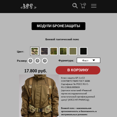
МОДУЛИ БРОНЕЗАЩИТЫ
Боевой тактический пояс
Цвет:
Фурнитура:
Размер:
1
2
3
В КОРЗИНУ
17.800 руб.
Класс защиты БР-1 и С2
СООТВЕТСТВИЕ ГОСТ 34286
Сертификат № РОСС RU C-
RU.C308.B.00059/24
(протокол испытаний «Ржевский
научно-исследовательский
испытательный сертификационный
центр" (ИЛСЗ НП РНИИСЦ))
Боевой пояс – максимальная
эргономичность и безопасность в
экстремальных условиях