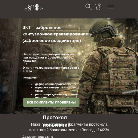
ЗКТ – заброневое
контузионное травмирование
(заброневое воздействие)
Это воздействие, которое возникает
при попадании в бронеэлемент без
пробития.
Энергия удара передаётся через броню
в тело.
Результат:
деформация бронеэлемента
передача импульса в мягкие
ткани
риск повреждения внутренних
органов
ВСЕ КОМПЛЕКТЫ ПРОВЕРЕНЫ
Протокол
Ниже представлены фрагменты протокола
испытаний
испытаний бронекомплекса «Воевода 14/23»
Документ содержит: