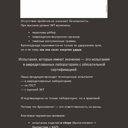
Отсутствие пробития не означает безопасность.
При высоком уровне ЗКТ возможны:
переломы рёбер
повреждения внутренних органов
тяжёлые контузионные травмы
Бронеодежда оценивается не только по удержанию пули,
но и по тому,
как она гасит энергию удара
.
Испытания, которые имеют значение — это испытания
в аккредитованных лабораториях с обязательной
сертификацией.
Наша продукция проходит полноценные испытания:
— в аккредитованных лабораториях
— по ГОСТ
— с оценкой ЗКТ
И подтверждена не только лабораторно, но и практикой.
Потому что бронежилет — это ответственность за жизнь.
Ключевые параметры проверки:
испытание изделия
в сборе
(бронеэлемент +
баллистика + КАП)