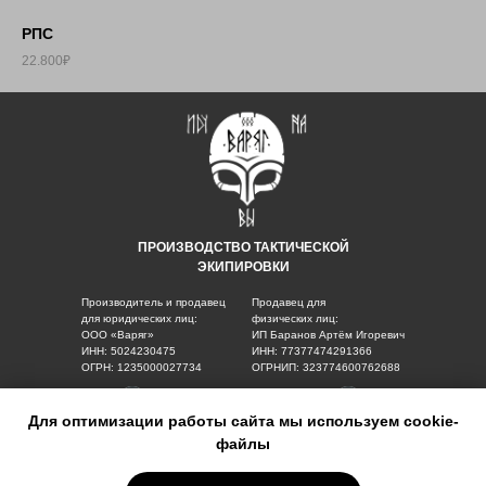
РПС
22.800₽
ПРОИЗВОДСТВО ТАКТИЧЕСКОЙ
ЭКИПИРОВКИ
Производитель и продавец
Продавец для
для юридических лиц:
физических лиц:
ООО «Варяг»
ИП Баранов Артём Игоревич
ИНН: 5024230475
ИНН: 77377474291366
ОГРН: 1235000027734
ОГРНИП: 323774600762688
Для оптимизации работы сайта мы используем cookie-
Для юр. лиц
Для физ. лиц
файлы