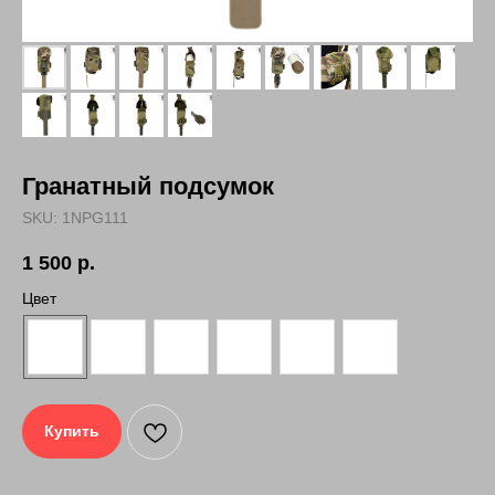
Гранатный подсумок
SKU:
1NPG111
1 500
р.
Цвет
Купить