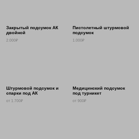
Закрытый подсумок АК
Пистолетный штурмовой
двойной
подсумок
2.000₽
1.000₽
Штурмовой подсумок и
Медицинский подсумок
спарки под АК
под турникет
от 1.700₽
от 900₽