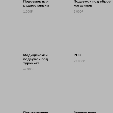
Подсумок для
Подсумок под сброс
радиостанции
магазинов
1.500₽
2.000₽
Медицинский
РПС
подсумок под
22.800₽
турникет
от 900₽
Пятиточечник
Защита паха