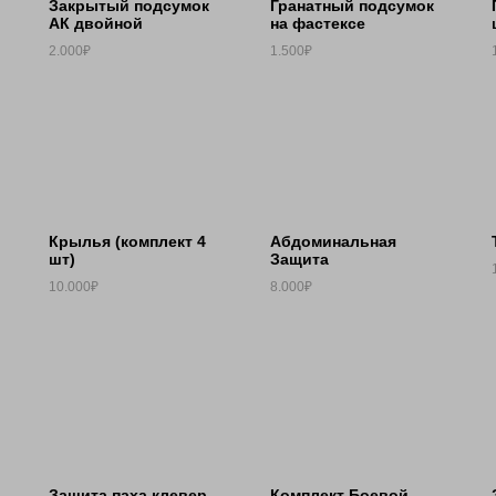
Закрытый подсумок
Гранатный подсумок
АК двойной
на фастексе
2.000₽
1.500₽
Крылья (комплект 4
Абдоминальная
шт)
Защита
10.000₽
8.000₽
Защита паха клевер
Комплект Боевой