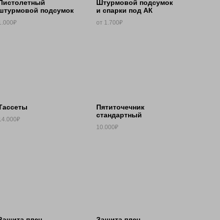
Пистолетный
Штурмовой подсумок
штурмовой подсумок
и спарки под АК
1.000₽
от 1.700₽
Тассеты
Пятиточечник
стандартный
14.000₽
10.000₽
Защита плеч
Защита плеч