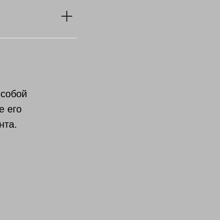
 собой
е его
нта.