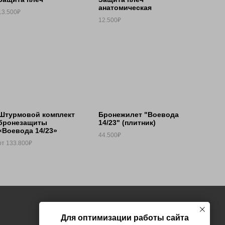
анатомическая
13.500₽
12.500₽
Штурмовой комплект
Бронежилет "Воевода
бронезащиты
14/23" (плитник)
«Воевода 14/23»
44.500₽
от 133.800₽
Для оптимизации работы сайта